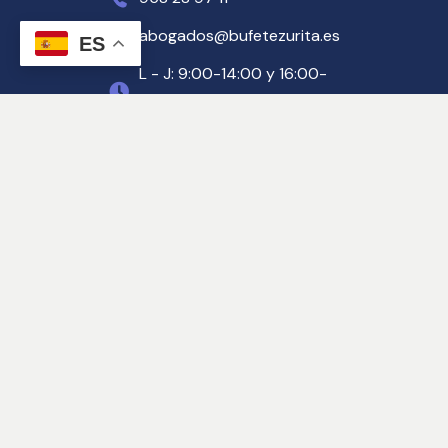
abogados@bufetezurita.es
ES
L - J: 9:00-14:00 y 16:00-
19:00 V: 8:00 a 15:00
Despacho Polígono 
Juncaril
Pg. Juncaril – C/ Baza, 5F
958 46 89 64
abogados@bufetezurita.es
L - J: 9:00-14:00 y 16:00-
19:00 V: 8:00 a 15:00