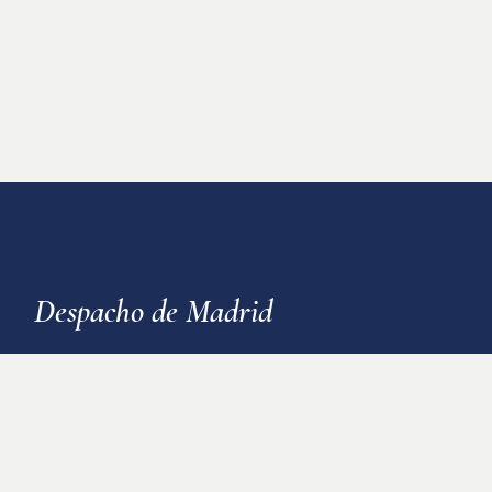
Despacho de Madrid
C/Hilarión Eslava, 62 - 28015 -
Madrid
915 44 27 72