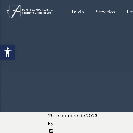
Inicio
Servicios
Fo
Fiscal Tributario
Contabilidad
Abrir barra de herramientas
Laboral
Mediación
Concursal
Operaciones Vincula
Derecho Administrat
Derecho Mercantil
Derecho Civil
13 de octubre de 2023
By
Derecho Penal