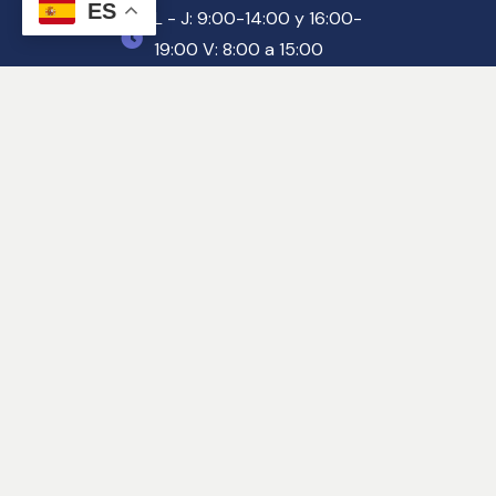
ES
L - J: 9:00-14:00 y 16:00-
19:00 V: 8:00 a 15:00
Despacho Polígono 
Juncaril
Pg. Juncaril – C/ Baza, 5F
958 46 89 64
abogados@bufetezurita.es
L - J: 9:00-14:00 y 16:00-
19:00 V: 8:00 a 15:00
Despacho de Madrid