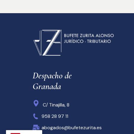
Despacho de 
Granada
C/ Tinajilla, 8
958 28 97 11
abogados@bufetezurita.es