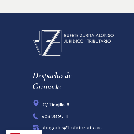
Despacho de 
Granada
C/ Tinajilla, 8
958 28 97 11
abogados@bufetezurita.es