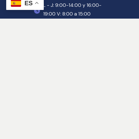
ES
L - J: 9:00-14:00 y 16:00-
19:00 V: 8:00 a 15:00
Despacho Polígono 
Juncaril
Pg. Juncaril – C/ Baza, 5F
958 46 89 64
abogados@bufetezurita.es
L - J: 9:00-14:00 y 16:00-
19:00 V: 8:00 a 15:00
Despacho de Madrid